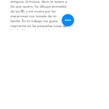
antiguos, la música, decir te quiero a
los que quiero, los dibujos animados
de los 80, y me muero por los
macarrones con tomate de mi
familia. En mi trabajo me gusta
inspirarme en las pequeñas cosas de
la vida. Hay magia en cada esquina,
sólo hay que tener la mirada
adecuada. Y aquí estoy, siempre
dispuesto a dar el siguiente paso,
pero siempre mirando a mi yo de la
infancia, que está al timón de todo
esto. Este soy yo.
¿Quieres acompañarme en este
viaje? Serás bienvenido.